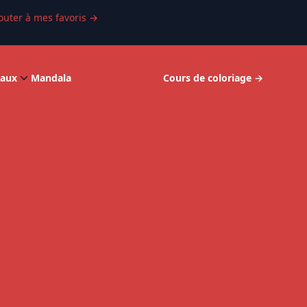
outer à mes favoris
→
aux
Mandala
Cours de coloriage
→