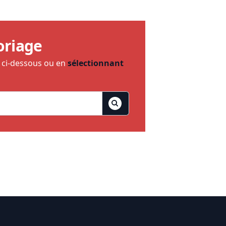
oriage
e ci-dessous ou en
sélectionnant