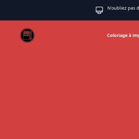
N'oubliez pas d
Web coloriage
Coloriage à im