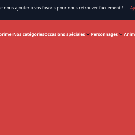
e nous ajouter à vos favoris pour nous retrouver facilement !
Aj
primer
Nos catégories
Occasions spéciales
Personnages
Anim