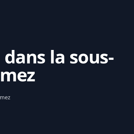
 dans la sous-
omez
omez