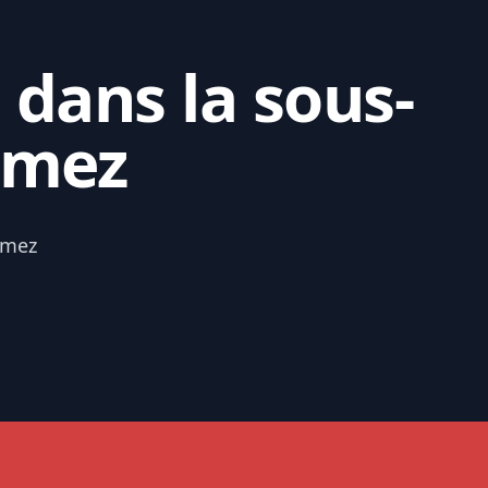
 dans la sous-
omez
omez