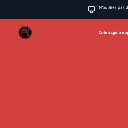
N'oubliez pas d
Web coloriage
Coloriage à im