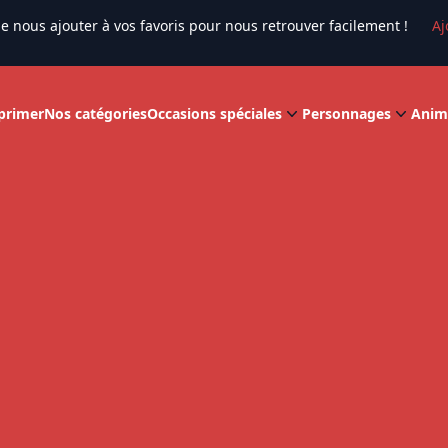
e nous ajouter à vos favoris pour nous retrouver facilement !
Aj
primer
Nos catégories
Occasions spéciales
Personnages
Anim