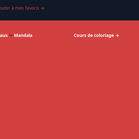
outer à mes favoris
→
aux
Mandala
Cours de coloriage
→