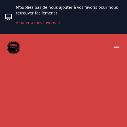
N'oubliez pas de nous ajouter à vos favoris pour nous
retrouver facilement !
Ajouter à mes favoris
→
Web coloriage
Ope