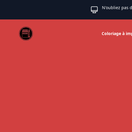
N'oubliez pas d
Web coloriage
Coloriage à im