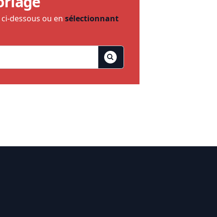
oriage
e ci-dessous ou en
sélectionnant