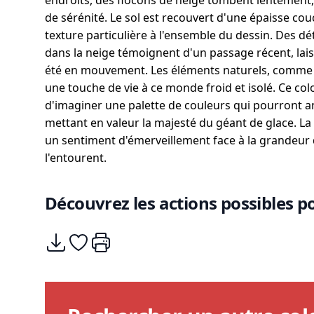
endroits, des flocons de neige tombent lentement,
de sérénité. Le sol est recouvert d'une épaisse co
texture particulière à l'ensemble du dessin. Des 
dans la neige témoignent d'un passage récent, lais
été en mouvement. Les éléments naturels, comme l
une touche de vie à ce monde froid et isolé. Ce colo
d'imaginer une palette de couleurs qui pourront a
mettant en valeur la majesté du géant de glace. L
un sentiment d'émerveillement face à la grandeur 
l'entourent.
Découvrez les actions possibles po
Télécharger
Ajouter à mes coups de coeurs
Imprimer