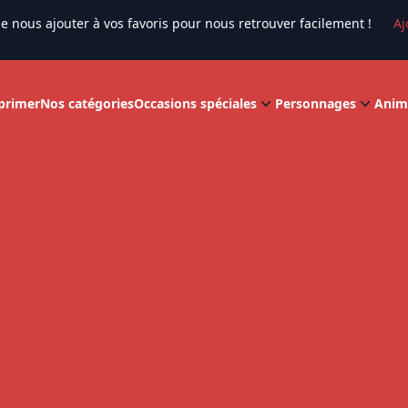
e nous ajouter à vos favoris pour nous retrouver facilement !
Aj
primer
Nos catégories
Occasions spéciales
Personnages
Anim