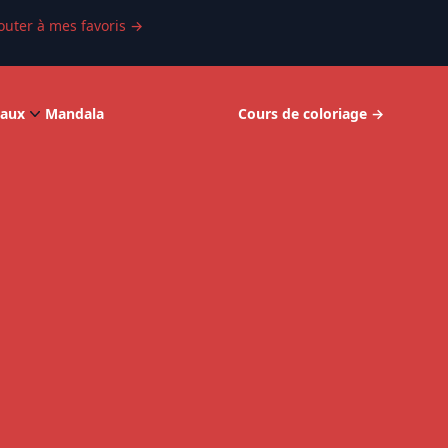
outer à mes favoris
→
aux
Mandala
Cours de coloriage
→