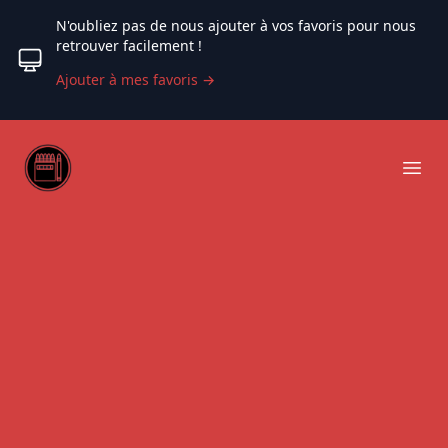
N'oubliez pas de nous ajouter à vos favoris pour nous
retrouver facilement !
Ajouter à mes favoris
→
Web coloriage
Ope