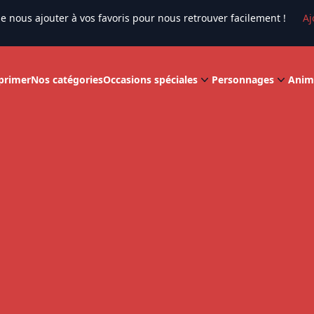
e nous ajouter à vos favoris pour nous retrouver facilement !
Aj
primer
Nos catégories
Occasions spéciales
Personnages
Anim