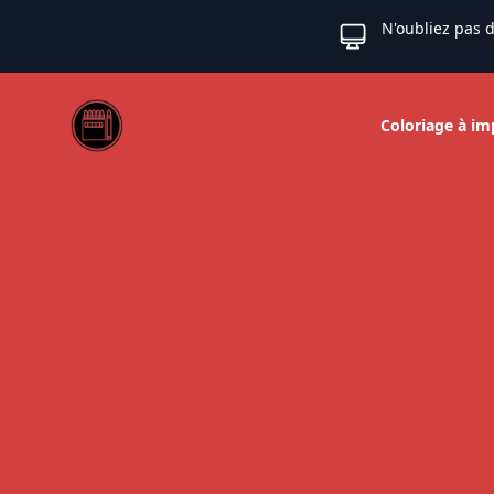
N'oubliez pas d
Web coloriage
Coloriage à im