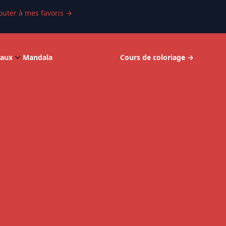
outer à mes favoris
→
aux
Mandala
Cours de coloriage
→