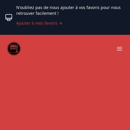
N'oubliez pas de nous ajouter à vos favoris pour nous
retrouver facilement !
Ajouter à mes favoris
→
Web coloriage
Ope