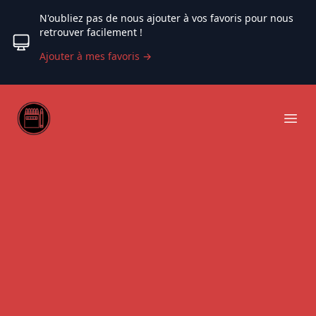
N'oubliez pas de nous ajouter à vos favoris pour nous
retrouver facilement !
Ajouter à mes favoris
→
Web coloriage
Ope