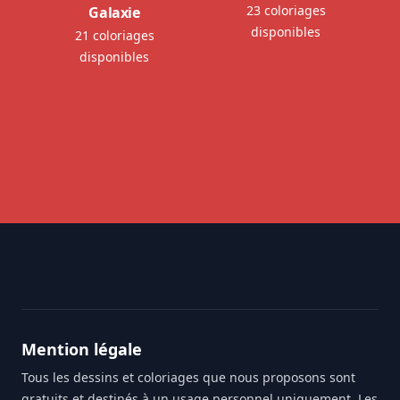
23 coloriages
Galaxie
disponibles
21 coloriages
disponibles
Footer
Mention légale
Tous les dessins et coloriages que nous proposons sont
gratuits et destinés à un usage personnel uniquement. Les