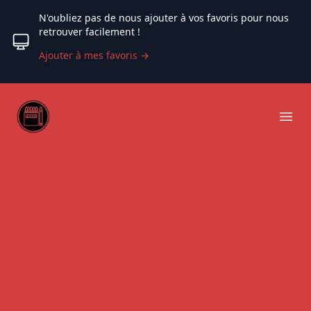
N'oubliez pas de nous ajouter à vos favoris pour nous
retrouver facilement !
Ajouter à mes favoris
→
Web coloriage
Ope