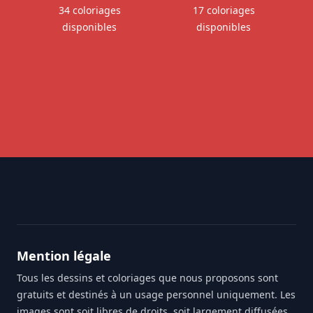
34 coloriages
17 coloriages
disponibles
disponibles
Footer
Mention légale
Tous les dessins et coloriages que nous proposons sont
gratuits et destinés à un usage personnel uniquement. Les
images sont soit libres de droits, soit largement diffusées