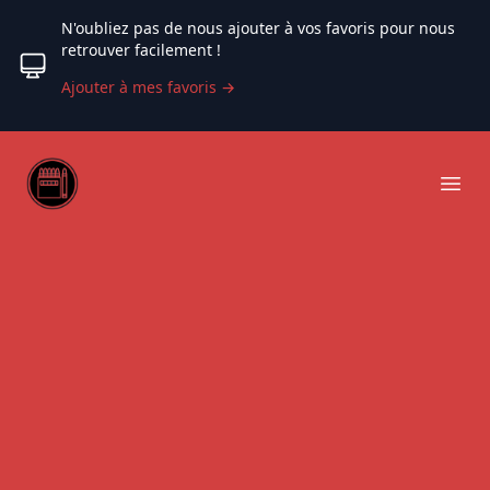
N'oubliez pas de nous ajouter à vos favoris pour nous
retrouver facilement !
Ajouter à mes favoris
→
Web coloriage
Ope