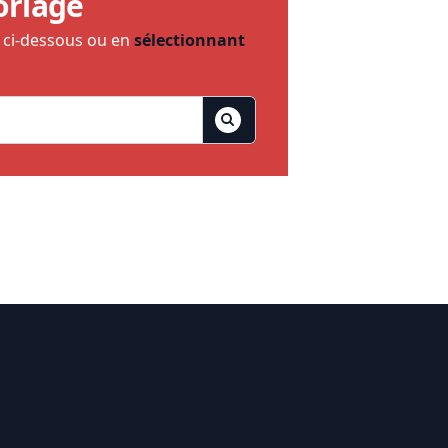
oriage
e ci-dessous ou en
sélectionnant