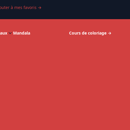
outer à mes favoris
→
aux
Mandala
Cours de coloriage
→