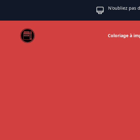
N'oubliez pas d
Web coloriage
Coloriage à im