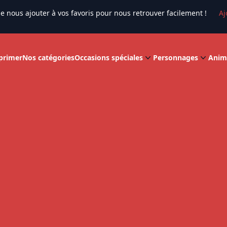
e nous ajouter à vos favoris pour nous retrouver facilement !
Aj
primer
Nos catégories
Occasions spéciales
Personnages
Anim