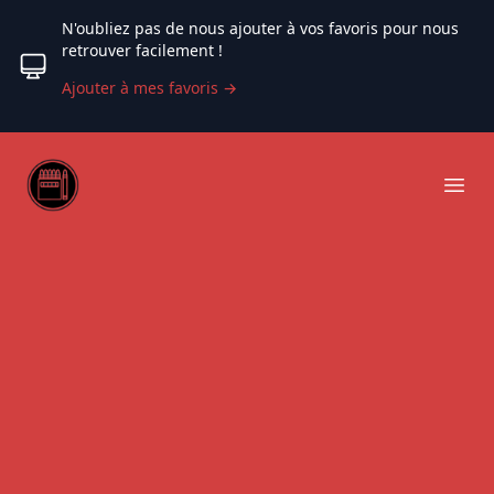
N'oubliez pas de nous ajouter à vos favoris pour nous
retrouver facilement !
Ajouter à mes favoris
→
Web coloriage
Ope