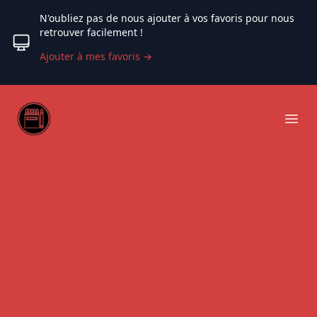
N'oubliez pas de nous ajouter à vos favoris pour nous
retrouver facilement !
Ajouter à mes favoris
→
Web coloriage
Ope