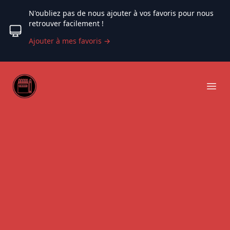
N'oubliez pas de nous ajouter à vos favoris pour nous
retrouver facilement !
Ajouter à mes favoris
→
Web coloriage
Ope