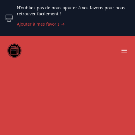
N'oubliez pas de nous ajouter à vos favoris pour nous
retrouver facilement !
Ajouter à mes favoris
→
Web coloriage
Ope