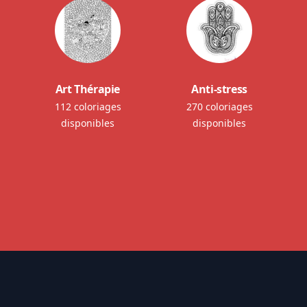
Art Thérapie
Anti-stress
112 coloriages
270 coloriages
disponibles
disponibles
Footer