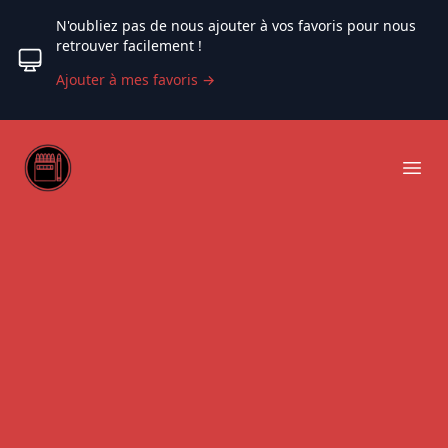
N'oubliez pas de nous ajouter à vos favoris pour nous
retrouver facilement !
Ajouter à mes favoris
→
Web coloriage
Ope