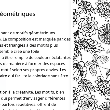
 géométriques
cinant de motifs géométriques
ge. La composition est marquée par des
es et triangles à des motifs plus
emble crée une toile
 à être remplie de couleurs éclatantes
es de manière à former des espaces
e motif selon ses propres envies. Les
ire qui facilite le coloriage sans être
ion à la créativité. Les motifs, bien
 qui permet d'envisager différentes
 parfois répétitives, offrent de