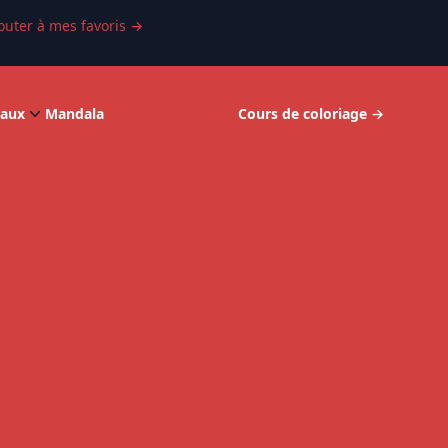
outer à mes favoris
→
aux
Mandala
Cours de coloriage
→