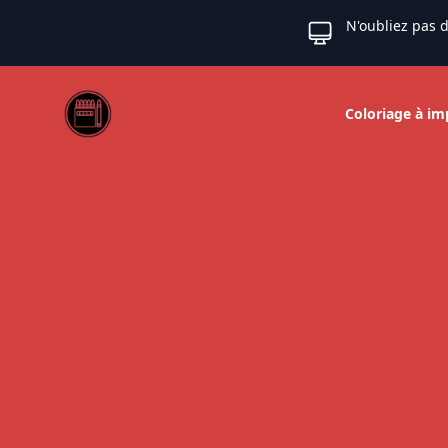
N'oubliez pas d
Web coloriage
Coloriage à im