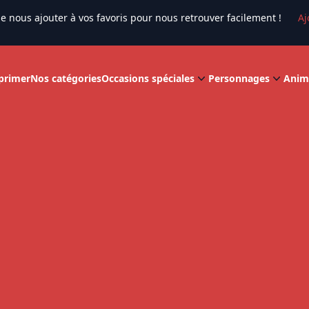
e nous ajouter à vos favoris pour nous retrouver facilement !
Aj
primer
Nos catégories
Occasions spéciales
Personnages
Anim