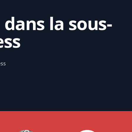
 dans la sous-
ess
ess