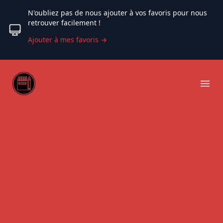
N'oubliez pas de nous ajouter à vos favoris pour nous
retrouver facilement !
Ajouter à mes favoris
→
Web coloriage
Ope