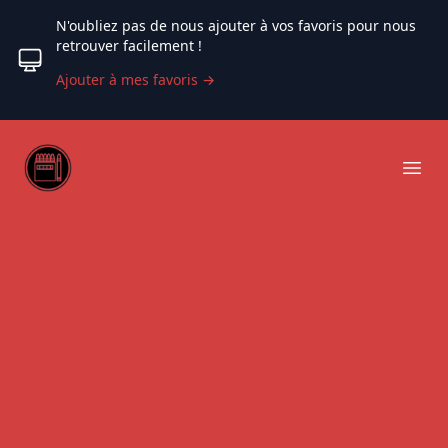
N'oubliez pas de nous ajouter à vos favoris pour nous
retrouver facilement !
Ajouter à mes favoris
→
Web coloriage
Ope