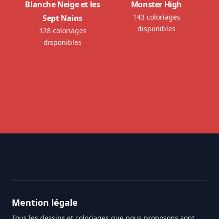
Blanche Neige et les
Monster High
143 coloriages
Sept Nains
disponibles
128 coloriages
disponibles
Footer
Mention légale
Tous les dessins et coloriages que nous proposons sont