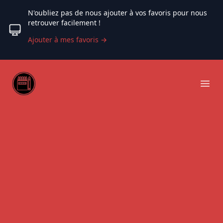
N'oubliez pas de nous ajouter à vos favoris pour nous
retrouver facilement !
Ajouter à mes favoris
→
Web coloriage
Ope