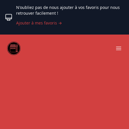
N'oubliez pas de nous ajouter à vos favoris pour nous
retrouver facilement !
Ajouter à mes favoris
→
Web coloriage
Ope