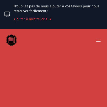
N'oubliez pas de nous ajouter à vos favoris pour nous
retrouver facilement !
Ajouter à mes favoris
→
Web coloriage
Ope