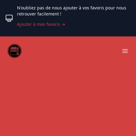
N'oubliez pas de nous ajouter à vos favoris pour nous
retrouver facilement !
Ajouter à mes favoris
→
Web coloriage
Ope