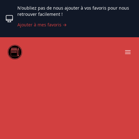
N'oubliez pas de nous ajouter à vos favoris pour nous
retrouver facilement !
Ajouter à mes favoris
→
Web coloriage
Ope