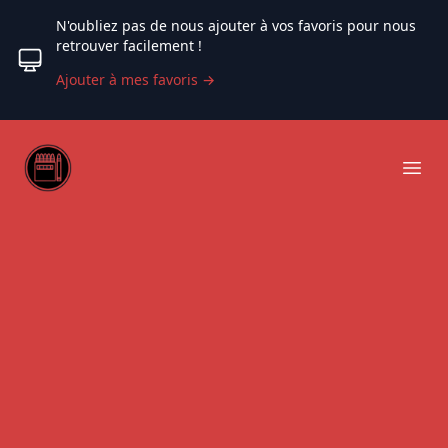
N'oubliez pas de nous ajouter à vos favoris pour nous
retrouver facilement !
Ajouter à mes favoris
→
Web coloriage
Ope