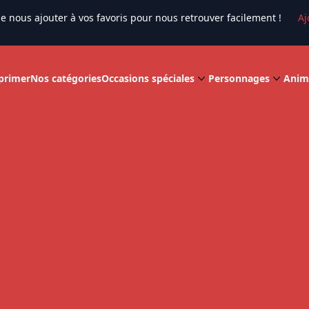
e nous ajouter à vos favoris pour nous retrouver facilement !
Aj
primer
Nos catégories
Occasions spéciales
Personnages
Anim