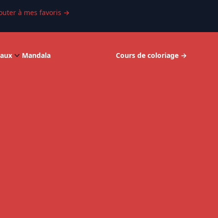
outer à mes favoris
→
aux
Mandala
Cours de coloriage
→