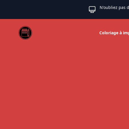
N'oubliez pas d
Web coloriage
Coloriage à im