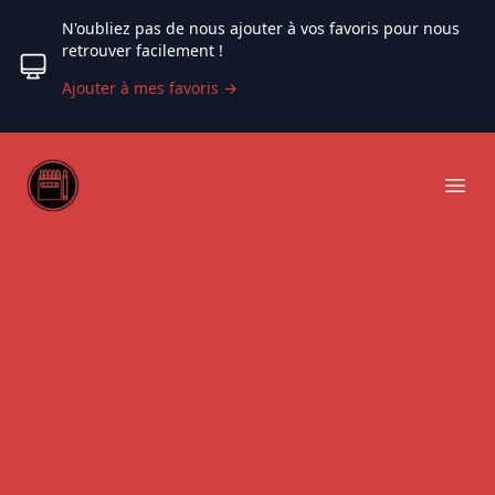
N'oubliez pas de nous ajouter à vos favoris pour nous
retrouver facilement !
Ajouter à mes favoris
→
Web coloriage
Ope