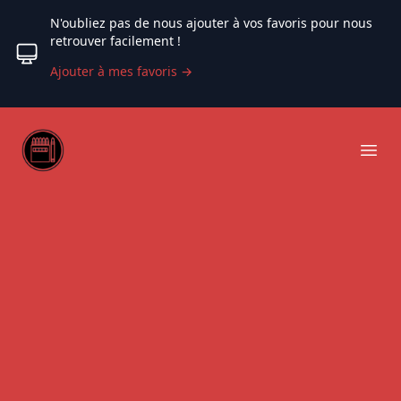
N'oubliez pas de nous ajouter à vos favoris pour nous
retrouver facilement !
Ajouter à mes favoris
→
Web coloriage
Ope