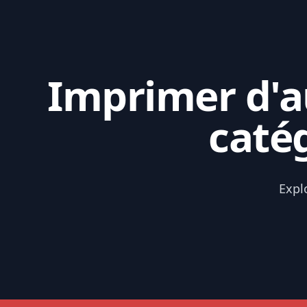
Imprimer d'au
caté
Expl