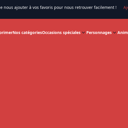
e nous ajouter à vos favoris pour nous retrouver facilement !
Aj
primer
Nos catégories
Occasions spéciales
Personnages
Anim