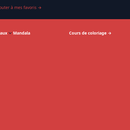
outer à mes favoris
→
aux
Mandala
Cours de coloriage
→