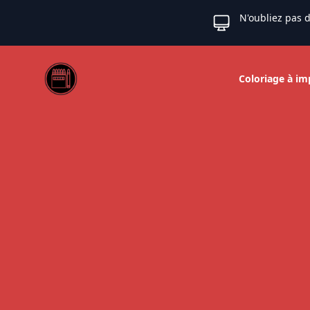
N'oubliez pas d
Web coloriage
Coloriage à im