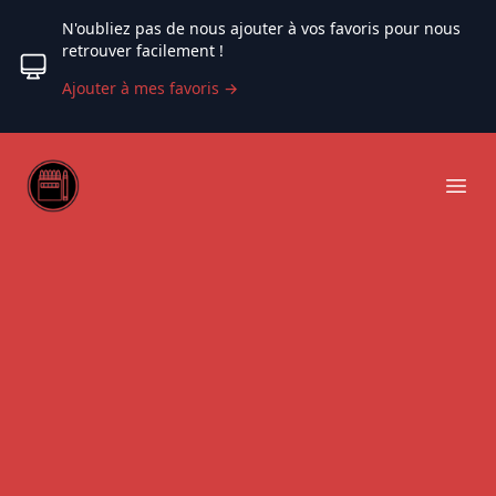
N'oubliez pas de nous ajouter à vos favoris pour nous
retrouver facilement !
Ajouter à mes favoris
→
Web coloriage
Ope