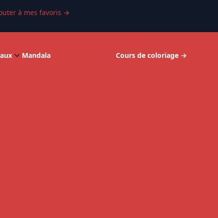
outer à mes favoris
→
aux
Mandala
Cours de coloriage
→