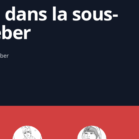
 dans la sous-
eber
eber