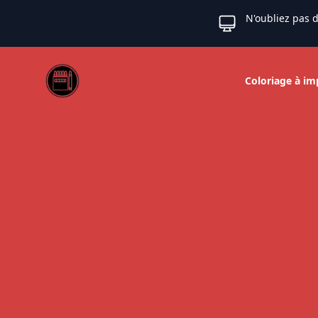
N'oubliez pas d
Web coloriage
Coloriage à im