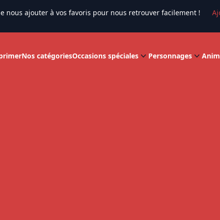
e nous ajouter à vos favoris pour nous retrouver facilement !
Aj
primer
Nos catégories
Occasions spéciales
Personnages
Anim