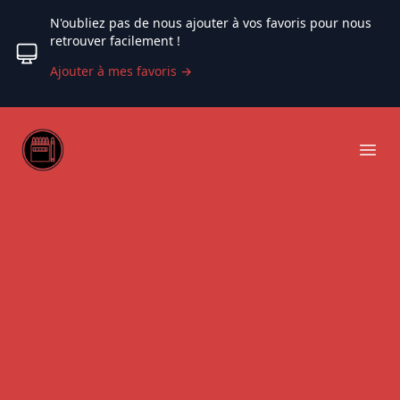
N'oubliez pas de nous ajouter à vos favoris pour nous
retrouver facilement !
Ajouter à mes favoris
→
Web coloriage
Ope