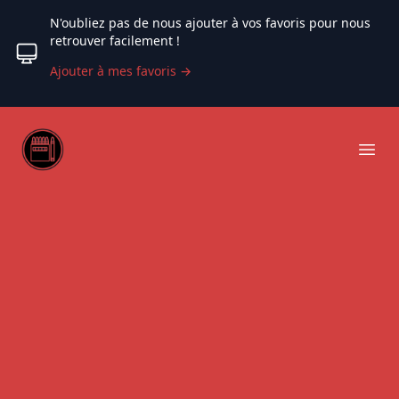
N'oubliez pas de nous ajouter à vos favoris pour nous
retrouver facilement !
Ajouter à mes favoris
→
Web coloriage
Ope