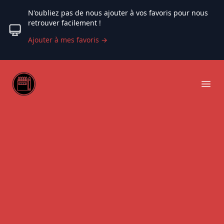
N'oubliez pas de nous ajouter à vos favoris pour nous
retrouver facilement !
Ajouter à mes favoris
→
Web coloriage
Ope