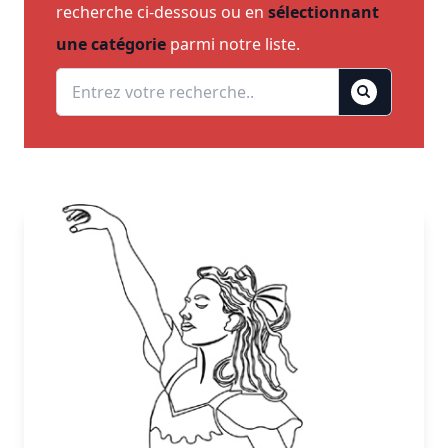
recherche ci-dessous ou en
sélectionnant
une catégorie
parmi notre liste.