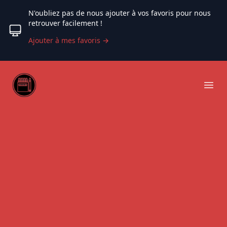
N'oubliez pas de nous ajouter à vos favoris pour nous
retrouver facilement !
Ajouter à mes favoris
→
Web coloriage
Ope