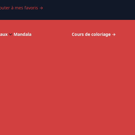
outer à mes favoris
→
aux
Mandala
Cours de coloriage
→