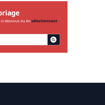
oriage
e ci-dessous ou en
sélectionnant