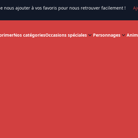
e nous ajouter à vos favoris pour nous retrouver facilement !
Aj
primer
Nos catégories
Occasions spéciales
Personnages
Anim