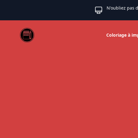
N'oubliez pas d
Web coloriage
Coloriage à im