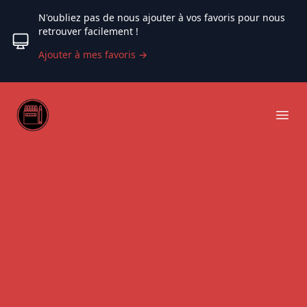
N'oubliez pas de nous ajouter à vos favoris pour nous
retrouver facilement !
Ajouter à mes favoris
→
Web coloriage
Ope