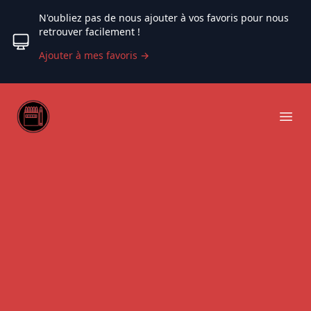
N'oubliez pas de nous ajouter à vos favoris pour nous
retrouver facilement !
Ajouter à mes favoris
→
Web coloriage
Ope