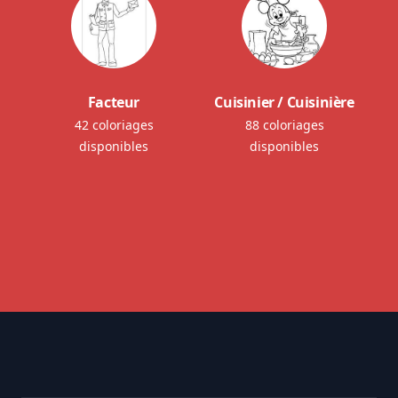
Facteur
Cuisinier / Cuisinière
42 coloriages
88 coloriages
disponibles
disponibles
Footer