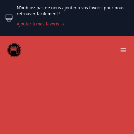
N'oubliez pas de nous ajouter à vos favoris pour nous
retrouver facilement !
Ajouter à mes favoris
→
Web coloriage
Ope