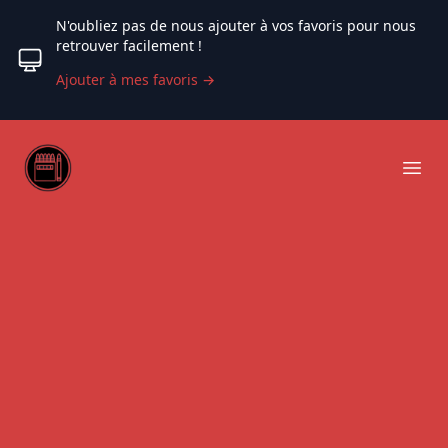
N'oubliez pas de nous ajouter à vos favoris pour nous
retrouver facilement !
Ajouter à mes favoris
→
Web coloriage
Ope