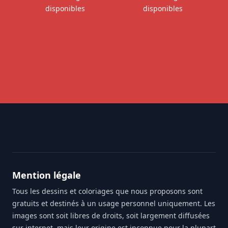
disponibles
disponibles
Footer
Mention légale
Tous les dessins et coloriages que nous proposons sont
gratuits et destinés à un usage personnel uniquement. Les
images sont soit libres de droits, soit largement diffusées
sur internet, mais leur origine est inconnue pour la plupart