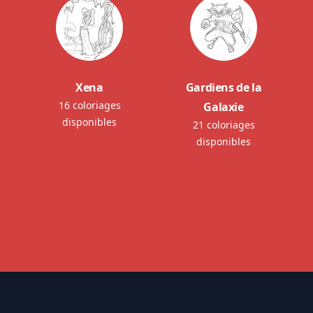
Xena
Gardiens de la
16 coloriages
Galaxie
disponibles
21 coloriages
disponibles
Footer