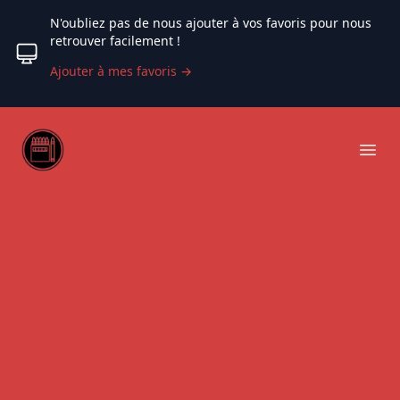
N'oubliez pas de nous ajouter à vos favoris pour nous
retrouver facilement !
Ajouter à mes favoris
→
Web coloriage
Ope