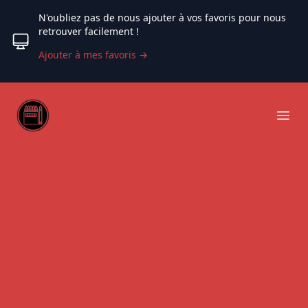
N'oubliez pas de nous ajouter à vos favoris pour nous
retrouver facilement !
Ajouter à mes favoris
→
Web coloriage
Ope