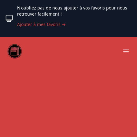
N'oubliez pas de nous ajouter à vos favoris pour nous
retrouver facilement !
Ajouter à mes favoris
→
Web coloriage
Ope