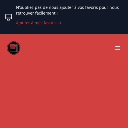
N'oubliez pas de nous ajouter à vos favoris pour nous
retrouver facilement !
Ajouter à mes favoris
→
Web coloriage
Ope