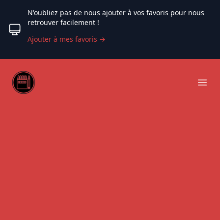
N'oubliez pas de nous ajouter à vos favoris pour nous
retrouver facilement !
Ajouter à mes favoris
→
Web coloriage
Ope