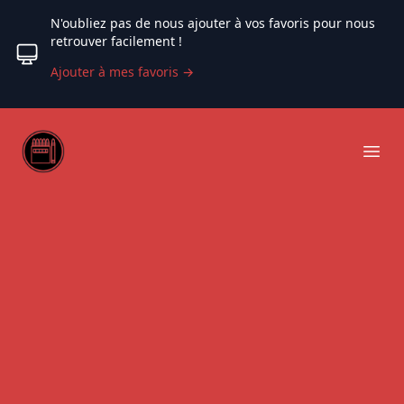
N'oubliez pas de nous ajouter à vos favoris pour nous
retrouver facilement !
Ajouter à mes favoris
→
Web coloriage
Ope