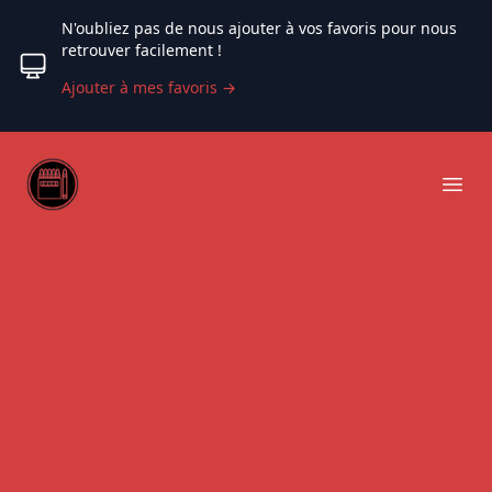
N'oubliez pas de nous ajouter à vos favoris pour nous
retrouver facilement !
Ajouter à mes favoris
→
Web coloriage
Ope