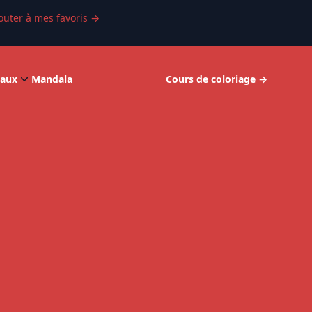
outer à mes favoris
→
aux
Mandala
Cours de coloriage
→