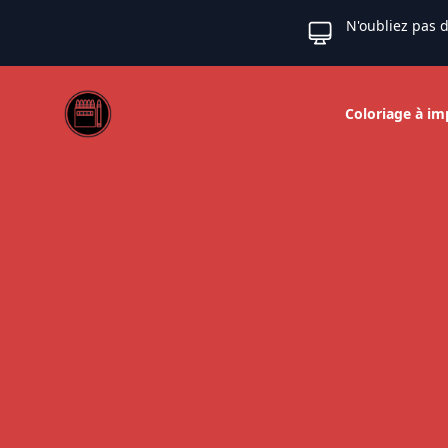
N'oubliez pas d
Web coloriage
Coloriage à im