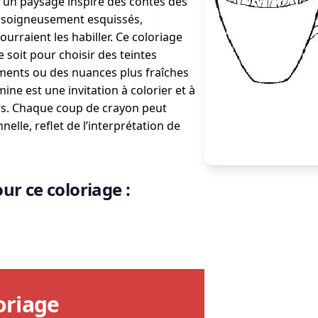
t un paysage inspiré des contes des
ont soigneusement esquissés,
urraient les habiller. Ce coloriage
e soit pour choisir des teintes
iments ou des nuances plus fraîches
ine est une invitation à colorier et à
urs. Chaque coup de crayon peut
elle, reflet de l’interprétation de
ur ce coloriage :
oriage