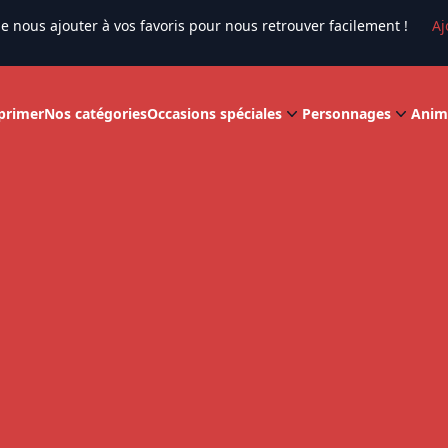
e nous ajouter à vos favoris pour nous retrouver facilement !
Aj
primer
Nos catégories
Occasions spéciales
Personnages
Anim