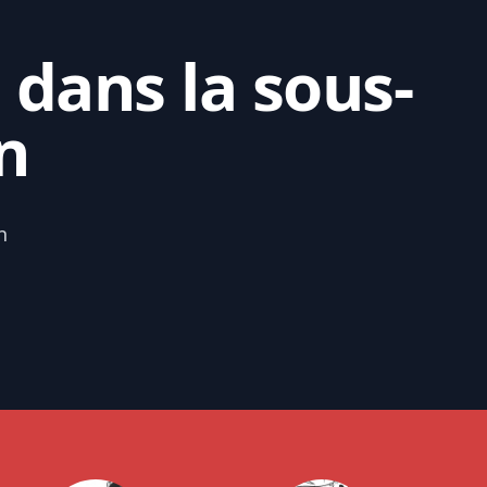
 dans la sous-
n
n