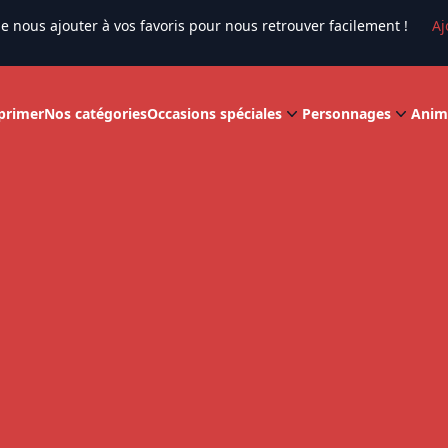
e nous ajouter à vos favoris pour nous retrouver facilement !
Aj
primer
Nos catégories
Occasions spéciales
Personnages
Anim