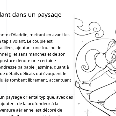
olant dans un paysage
onte d'Aladdin, mettant en avant les
tapis volant. Le couple est
eillées, ajoutant une touche de
nnel gilet sans manches et de son
a posture dénote une certaine
endresse palpable. Jasmine, quant à
 de détails délicats qui évoquent le
ndulés tombent librement, accentuant
 un paysage oriental typique, avec des
joutent de la profondeur à la
aventure aérienne, est décoré de