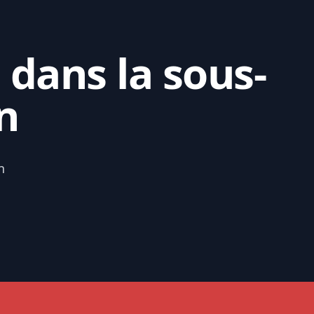
 dans la sous-
n
n