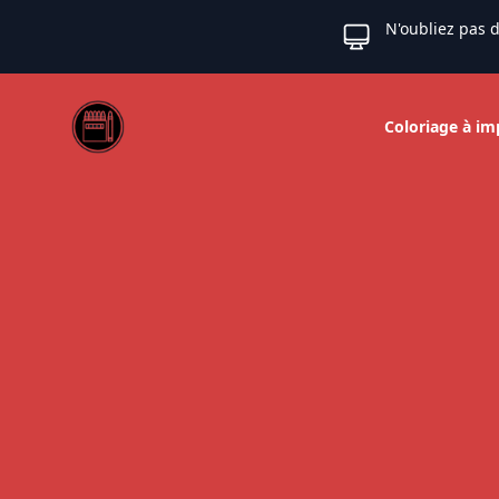
N'oubliez pas d
Web coloriage
Coloriage à im