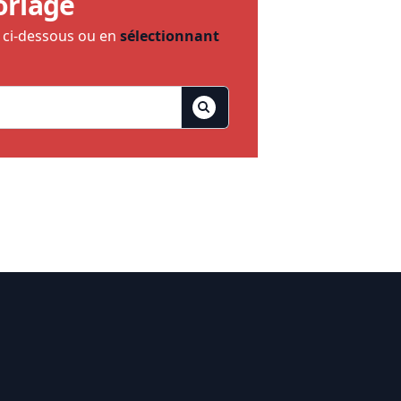
oriage
e ci-dessous ou en
sélectionnant