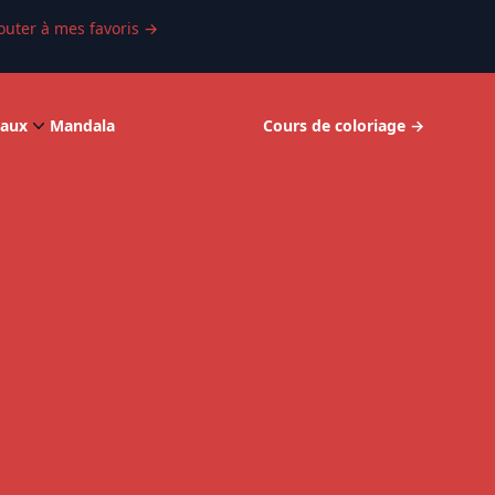
outer à mes favoris
→
aux
Mandala
Cours de coloriage
→