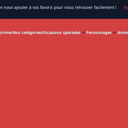
e nous ajouter à vos favoris pour nous retrouver facilement !
Aj
primer
Nos catégories
Occasions spéciales
Personnages
Anim