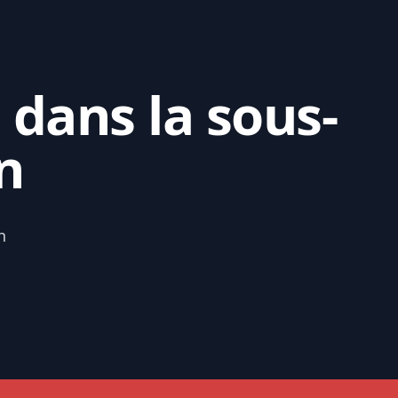
 dans la sous-
n
n