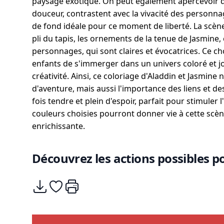
paysage exotique. On peut également apercevoir q
douceur, contrastent avec la vivacité des personnage
de fond idéale pour ce moment de liberté. La scène 
pli du tapis, les ornements de la tenue de Jasmine
personnages, qui sont claires et évocatrices. Ce c
enfants de s'immerger dans un univers coloré et jo
créativité. Ainsi, ce coloriage d'Aladdin et Jasmine
d'aventure, mais aussi l'importance des liens et d
fois tendre et plein d'espoir, parfait pour stimuler 
couleurs choisies pourront donner vie à cette scèn
enrichissante.
Découvrez les actions possibles po
Télécharger
Ajouter à mes coups de coeurs
Imprimer