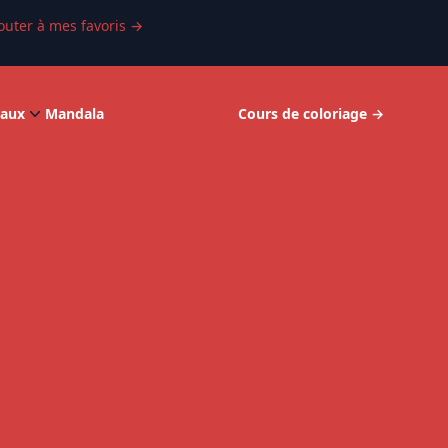
outer à mes favoris
→
aux
Mandala
Cours de coloriage
→