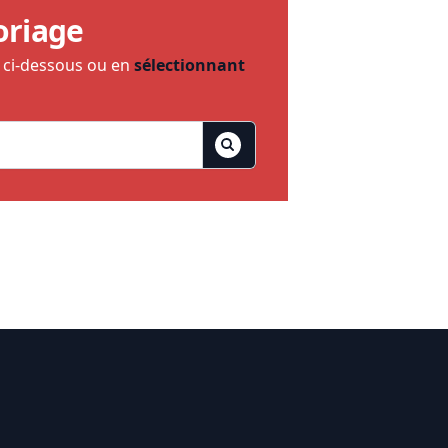
oriage
e ci-dessous ou en
sélectionnant