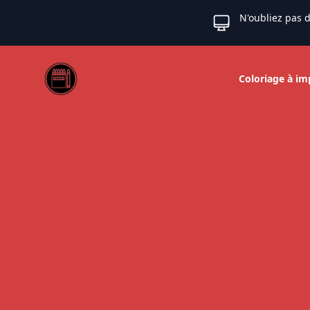
N'oubliez pas d
Web coloriage
Coloriage à im